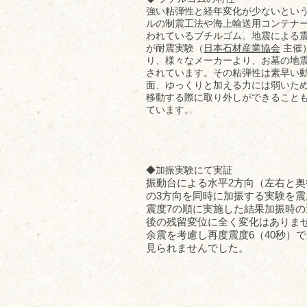
強い粘弾性と経年変化が少ないとい
ルの制震工法や海上輸送用コンテナ
われているブチルゴム。地震による
が耐震実験（
日本石材産業協会
主催
り、様々なメーカーより、お墓の地
されています。その粘弾性は素早い
面、ゆっくりと加える力には弱いた
移動する際に取り外しができること
ています。​
◆
加振実験にて実証
振動台による水平2方向（左右と
の3方向を同時に加振する実験を震
震度7の順に実施した結果加振時
後の残留変位に全く変化はありま
余震を考慮し再度震度6（40秒）
見られませんでした。