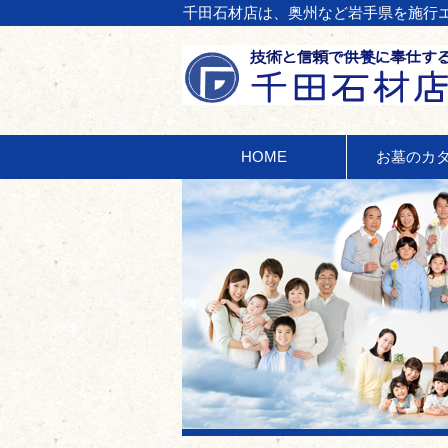
​千田石材店は、奥州など岩手県を施行
HOME
お墓のカ