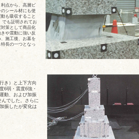
う利点から、高層ビ
ーのシール材にも使
震動も吸収すること
）でも証明されてお
震対策として商品化
動きや震動に強い反
め、施工後、お墓を
も特長の一つとなっ
奥行き）と上下方向
度6弱・震度6強・
の運動、および加振
せんでした。さらに
で加振したが変化は