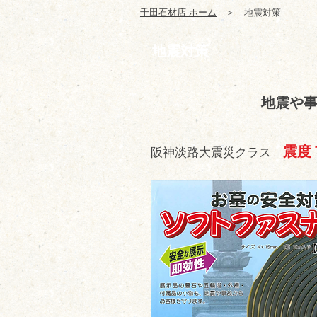
千田石材店 ホーム
＞ 地震対策
地震対策
地震や
震度
阪神淡路大震災クラス