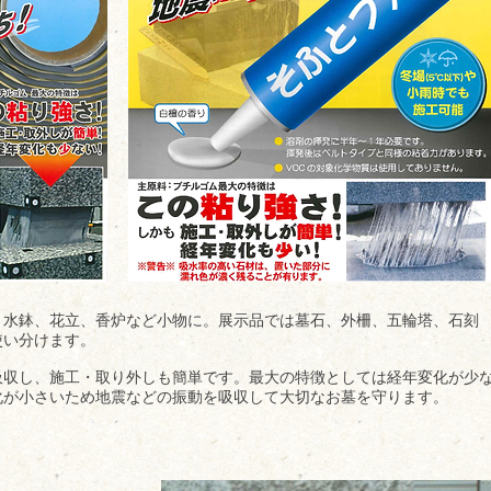
、水鉢、花立、香炉など小物に。展示品では墓石、外柵、五輪塔、石刻
使い分けます。
吸収し、施工・取り外しも簡単です。最大の特徴としては経年変化が少
化が小さいため地震などの振動を吸収して大切なお墓を守ります。